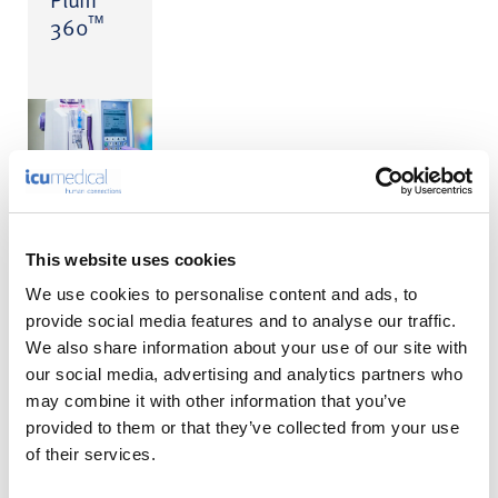
™
360
This website uses cookies
Consulta de producto
We use cookies to personalise content and ads, to
provide social media features and to analyse our traffic.
Introduzca sus datos en el formulario siguiente.
We also share information about your use of our site with
our social media, advertising and analytics partners who
1
2
may combine it with other information that you’ve
provided to them or that they’ve collected from your use
of their services.
Naturaleza de la consulta