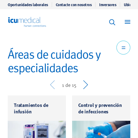
Oportunidades laborales
Contacte con nosotros
Inversores
Ubicaci
Keyword Se
ICU Medical
Buscar
Áreas de cuidados y
especialidades
Prev
Next
1 de 15
Tratamientos de
Control y prevención
infusión
de infecciones