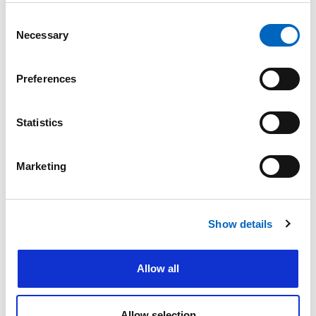
Consent
Necessary
Selection
Comentarios
*
Preferences
Statistics
Por favor, no introduzca ningún dato del paciente
Marketing
Nombre
*
Show details
Apellidos
*
Allow all
Allow selection