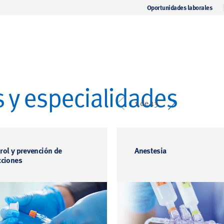
Oportunidades laborales
 y especialidades
Prev
Next
1 de 13
rol y prevención de
Anestesia
cciones