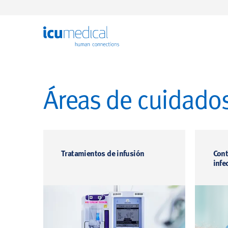
ICU Medical
Áreas de cuidados
Tratamientos de infusión
Cont
infe