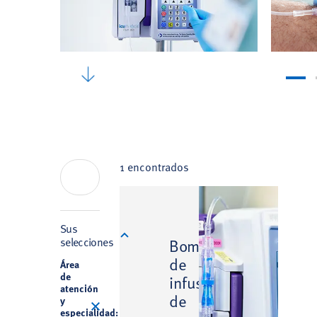
1 encontrados
Filter
Sus
selecciones
Bomba
de
Área
de
infusión
atención
de
y
especialidad: