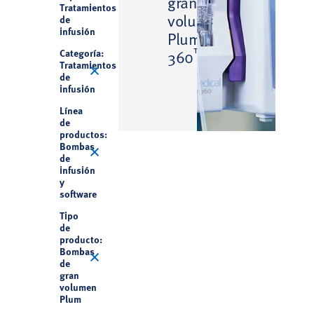
gran
Tratamientos
volumen
de
infusión
Plum
™
Categoría:
360
Tratamientos
de
infusión
Línea
de
productos:
Bombas
de
infusión
y
software
Tipo
de
producto:
Bombas
de
gran
volumen
Plum